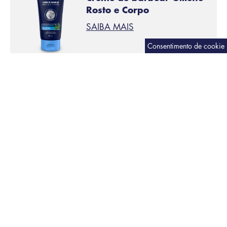
Rosto e Corpo
SAIBA MAIS
Aplicar creme de barbear
PASSO 3:
Ao aplicar o
creme de barbear Gillette Rosto e Corpo
,
você obterá lubrificação e proteção extra mesmo sob
o chuveiro, o que ajudará a lâmina a deslizar mais
facilmente sobre a pele e você poderá obter uma
depilação mais confortável.
Verifique se há lâminas gastas
PASSO 4:
Você percebe que as lâminas estão gastas ou as fitas