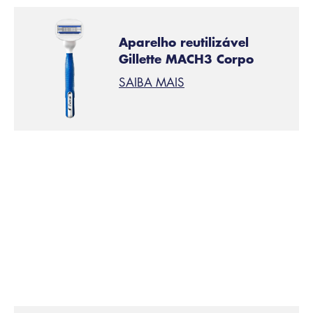
Aparelho reutilizável
Gillette MACH3 Corpo
SAIBA MAIS
Apare os pelos do peito
PASSO 1:
Antes de depilar, apare os pelos do peito com
Gillette
Styler
, que possui três pentes intercambiáveis (2 mm, 4
mm, 6 mm) para que você possa escolher o
comprimento desejado, isso ajudará a evitar que as
lâminas fiquem presas e puxem.