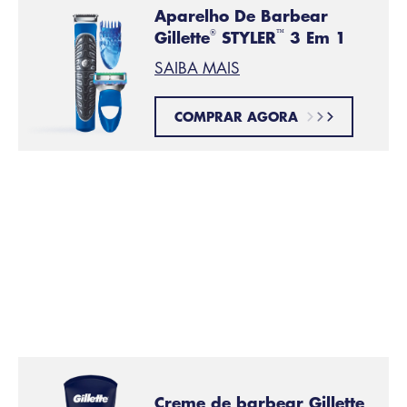
Aparelho De Barbear
Gillette
STYLER
3 Em 1
®
™
SAIBA MAIS
COMPRAR AGORA
Hidratar com água morna
PASSO 2:
Você pode aproveitar o momento do banho para que
a água amoleça os pelos do peito (que podem ser
duros) e facilite o deslizamento da lâmina sobre a
pele.
Creme de barbear Gillette