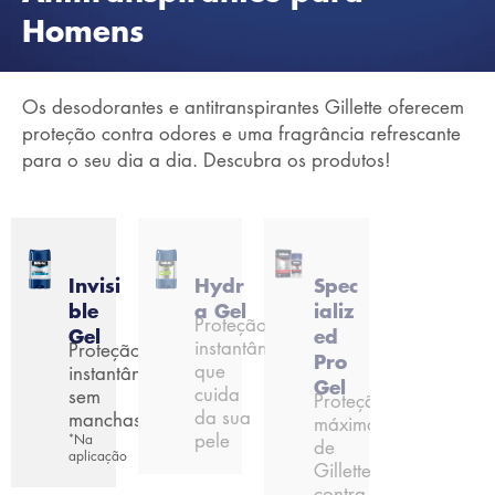
Homens
Os desodorantes e antitranspirantes Gillette oferecem
proteção contra odores e uma fragrância refrescante
para o seu dia a dia. Descubra os produtos!
Invisi
Hydr
Spec
ble
a Gel
ializ
Proteção
Gel
ed
instantânea
Proteção
Pro
que
instantânea
Gel
cuida
sem
Proteção
da sua
∗
manchas
máxima
pele
Na
∗
de
aplicação
Gillette
contra