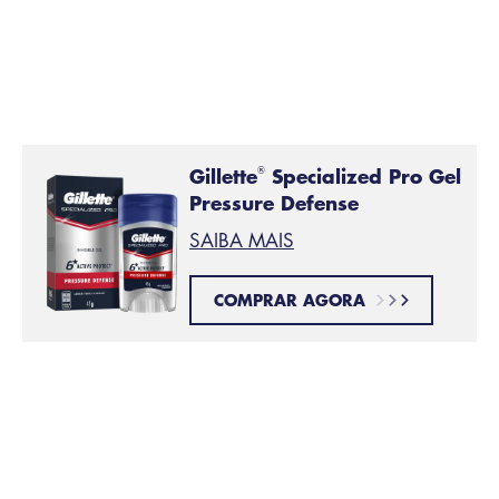
Gillette
Specialized Pro Gel
®
Pressure Defense
SAIBA MAIS
COMPRAR AGORA
Use roupas que não estimulem à produção
de suor
Prefira usar roupa elaborada com materiais como
algodão, que deixam a pele respirar e não provocam