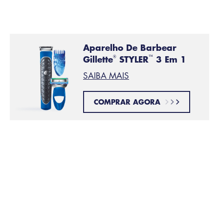
mm) para você escolher.
Aparelho De Barbear
Gillette
STYLER
3 Em 1
®
™
SAIBA MAIS
COMPRAR AGORA
Apare seus pelos faciais
PASSO 2:
Iguale o comprimento da sua barba com o aparador.
Aparar os pelos antes
de fazer a barba
pode ajudar
a diminuir os puxões durante o barbear e pode
ajudar a evitar a obstrução das lâminas.