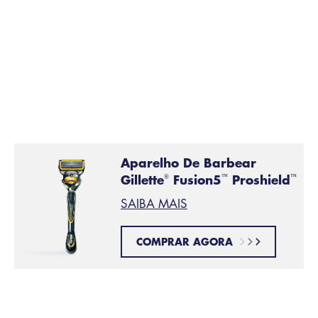
Afie com um aparador de
PASSO 8:
precisão
Na parte de trás de todas as
lâminas Fusion5
há uma
lâmina de precisão. Use-a para ajudar a definir o
formato Balbo e para conseguir contornos perfeitos.
Aparelho De Barbear
Gillette
Fusion5
Proshield
®
™
™
SAIBA MAIS
COMPRAR AGORA
Enxágue, seque e hidrate
PASSO 9: