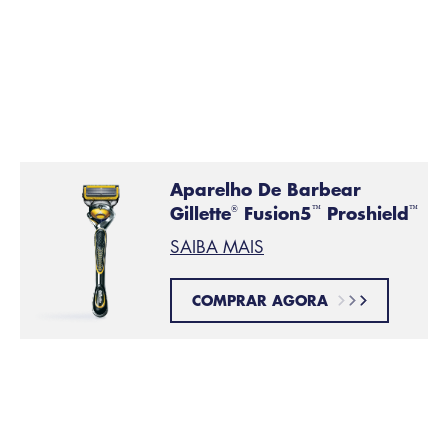
Você acabou de concluir o cavanhaque tira
no queixo!
Com as lâminas e aparadores Gillette, suas
possibilidades de remoção de pelos são ilimitadas.
Aparelho De Barbear
Gillette
Fusion5
Proshield
®
™
™
SAIBA MAIS
COMPRAR AGORA
Este artigo foi útil?