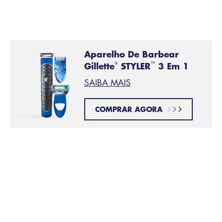
Multifuncional conta com três pentes (2 mm, 4 mm, 6
mm) para você escolher.
Aparelho De Barbear
Gillette
STYLER
3 Em 1
®
™
SAIBA MAIS
COMPRAR AGORA
Apare seus pelos faciais
PASSO 2:
Iguale o comprimento da sua barba com o aparador.
Aparar os pelos antes
de fazer a barba
pode ajudar
a diminuir os puxões durante o barbear e pode
ajudar a evitar a obstrução das lâminas.