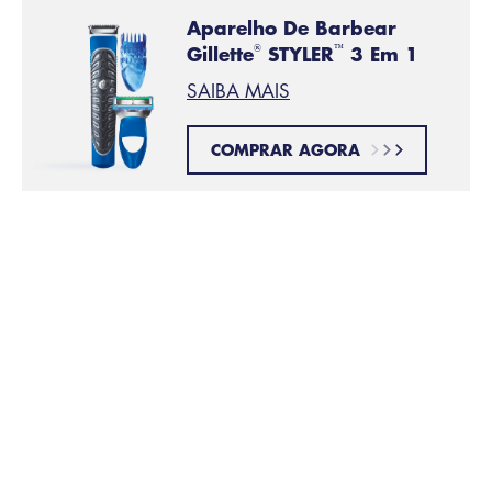
Aparelho De Barbear
Gillette
STYLER
3 Em 1
®
™
SAIBA MAIS
COMPRAR AGORA
Apare seus pelos faciais
PASSO 2:
Iguale o comprimento da sua barba com o aparador.
Aparar os pelos antes de fazer a barba pode ajudar
a diminuir os puxões durante o barbear e pode
ajudar a evitar a obstrução das lâminas.
Defina o formato da sua barba
PASSO 3:
Retire o pente removível e apare sua barba para