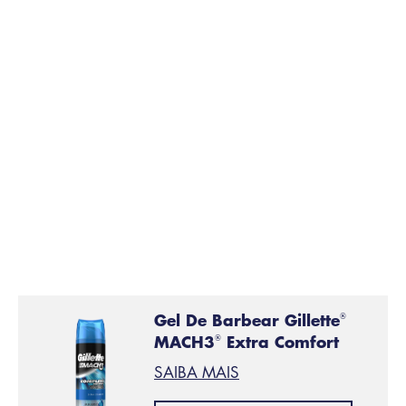
precisão
Na parte de trás de todas as lâminas Fusion5 há uma
lâmina de precisão. Use-a para ajudar a definir o
formato de pistoleiro e para conseguir contornos
perfeitos.
Enxágue, seque e hidrate
PASSO 9:
Enxágue seu rosto com água fria. Seque e aplique
uma
loção pós-barba umectante
ou um bálsamo para
ajudar a suavizar sua pele.
Gel De Barbear Gillette
®
MACH3
Extra Comfort
®
SAIBA MAIS