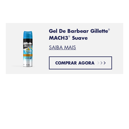
um gel de barbear
ajuda a evitar falhas, cortes e
irritação.
Gel De Barbear Gillette
®
MACH3
Suave
®
SAIBA MAIS
COMPRAR AGORA
Remova os pelos com
PASSO 6:
movimentos leves e suaves
Coloque a lâmina de barbear no cabo do seu Gillette
STYLER Multifuncional e remova os pelos com
movimentos leves e suaves para conseguir um
barbear rente
. Qualquer refil da
lâmina Fusion5
é