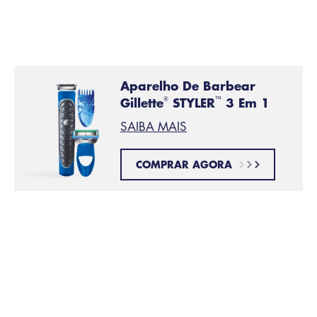
Multifuncional
conta com três pentes (2 mm, 4 mm, 6
mm) para você escolher.
Aparelho De Barbear
Gillette
STYLER
3 Em 1
®
™
SAIBA MAIS
COMPRAR AGORA
Apare seus pelos faciais
PASSO 2:
Iguale o comprimento do seu bigode com o aparador.
Defina o formato do seu bigode
PASSO 3: