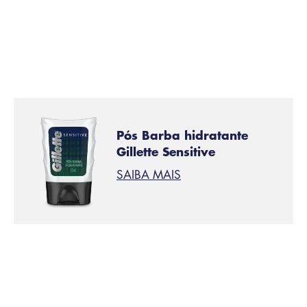
Enxágue, seque e hidrate
PASSO 9:
Enxágue seu rosto com água fria. Seque e aplique
uma
loção pós-barba umectante
ou um bálsamo para
ajudar a suavizar sua pele.
Pós Barba hidratante
Gillette Sensitive
SAIBA MAIS
Você acaba de concluir o bigode chevron!
Com as
lâminas e aparadores Gillette
, suas
possibilidades de remoção de pelos são ilimitadas.